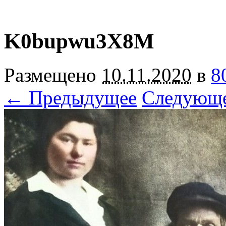
K0bupwu3X8M
Размещено
10.11.2020
в
8
← Предыдущее
Следующ