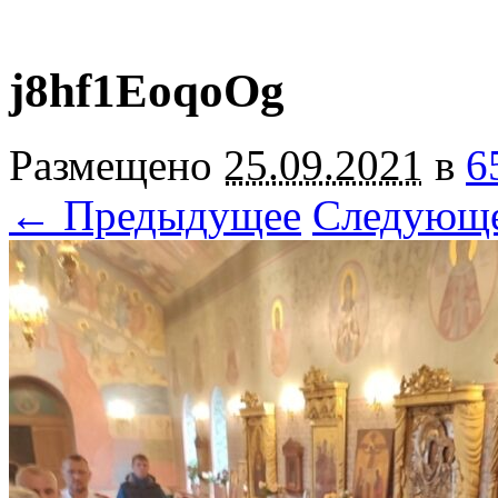
j8hf1EoqoOg
Размещено
25.09.2021
в
6
← Предыдущее
Следующ