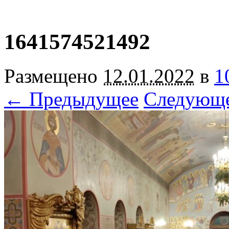
1641574521492
Размещено
12.01.2022
в
1
← Предыдущее
Следующ