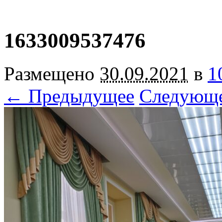
1633009537476
Размещено
30.09.2021
в
1
← Предыдущее
Следующ