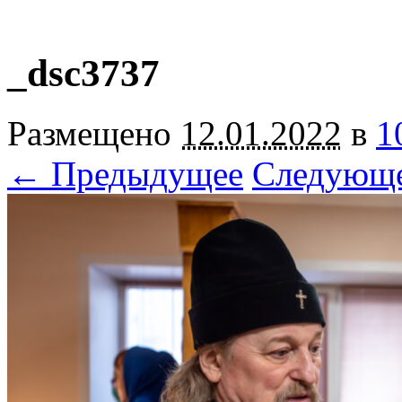
_dsc3737
Размещено
12.01.2022
в
1
← Предыдущее
Следующ